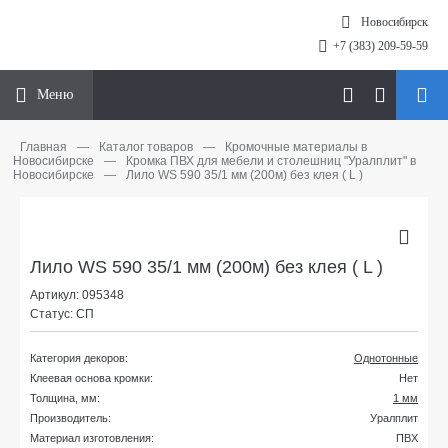
Новосибирск
+7 (383) 209-59-59
Меню
Главная
—
Каталог товаров
—
Кромочные материалы в
Новосибирске
—
Кромка ПВХ для мебели и столешниц "Уралплит" в
Новосибирске
—
Лило WS 590 35/1 мм (200м) без клея ( L )
Лило WS 590 35/1 мм (200м) без клея ( L )
Артикул: 095348
Статус: СП
Категория декоров:
Однотонные
Клеевая основа кромки:
Нет
Толщина, мм:
1 мм
Производитель:
Уралплит
Материал изготовления:
ПВХ