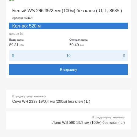
Белый WS 296 35/2 мм (100м) без клея ( U, L, 8685 )
Артикул: 024421
Кол-во: 520 м
цена за 1м
Ваша цена:
Оптовая цена:
89.81
59.49
₽
/м
₽
/м
10
В корзину
К предыдущему элементу
Соул WH 2338 19/0,4 мм (200м) без клея ( L )
К следующему элементу
Лило WS 590 19/2 мм (100м) без клея ( L )