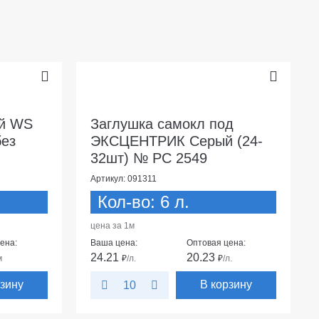
ый WS
Заглушка самокл под
без
ЭКСЦЕНТРИК Серый (24-
32шт) № РС 2549
Артикул: 091311
Кол-во: 6 л.
цена за 1м
ена:
Ваша цена:
Оптовая цена:
24.21
20.23
м
₽
/л.
₽
/л.
рзину
В корзину
10