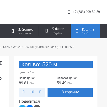
+7 (383) 209-59-59
Кабинет
Избранное
Корзина
Нет товаров
0 руб.
—
Белый WS 296 35/2 мм (100м) без клея ( U, L, 8685 )
Кол-во: 520 м
цена за 1м
5
Ваша цена:
Оптовая цена:
89.81
59.49
₽
/м
₽
/м
В корзину
10
Поделиться