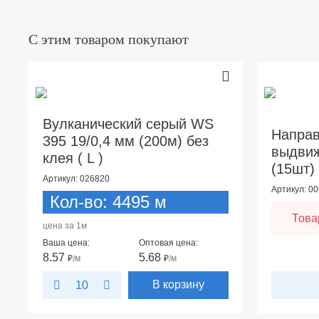
С этим товаром покупают
Вулканический серый WS
Напра
395 19/0,4 мм (200м) без
выдвиж
клея ( L )
(15шт)
Артикул: 026820
Артикул: 0
Кол-во: 4495 м
Това
цена за 1м
Ваша цена:
Оптовая цена:
8.57
5.68
₽
/м
₽
/м
В корзину
10