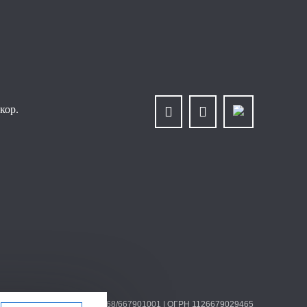
кор.
лит» | ИНН/КПП 6679025768/667901001 | ОГРН 1126679029465