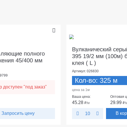
Вулканический сер
вляющие полного
395 19/2 мм (100м) 
ения 45/400 мм
клея ( L )
Артикул: 026830
09799
Кол-во: 325 м
р доступен "под заказ"
цена за 1м
Ваша цена:
Оптовая ц
45.28
29.99
₽
/м
₽
/
Запросить цену
В ко
10