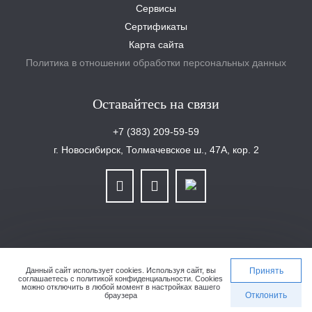
Сервисы
Сертификаты
Карта сайта
Политика в отношении обработки персональных данных
Оставайтесь на связи
+7 (383) 209-59-59
г. Новосибирск, Толмачевское ш., 47А, кор. 2
ООО «Уралплит» | ИНН/КПП 6679025768/667901001 | ОГРН 1126679029465
Данный сайт использует cookies.
Используя сайт, вы
Принять
соглашаетесь с
политикой конфиденциальности
. Cookies
можно отключить в любой момент в настройках вашего
Сделано в студии 4eo.ru
Отклонить
браузера