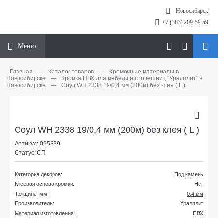
Новосибирск
+7 (383) 209-59-59
Меню
Главная
—
Каталог товаров
—
Кромочные материалы в
Новосибирске
—
Кромка ПВХ для мебели и столешниц "Уралплит" в
Новосибирске
—
Соул WH 2338 19/0,4 мм (200м) без клея ( L )
Соул WH 2338 19/0,4 мм (200м) без клея ( L )
Артикул: 095339
Статус: СП
Категория декоров:
Под камень
Клеевая основа кромки:
Нет
Толщина, мм:
0,4 мм
Производитель:
Уралплит
Материал изготовления:
ПВХ