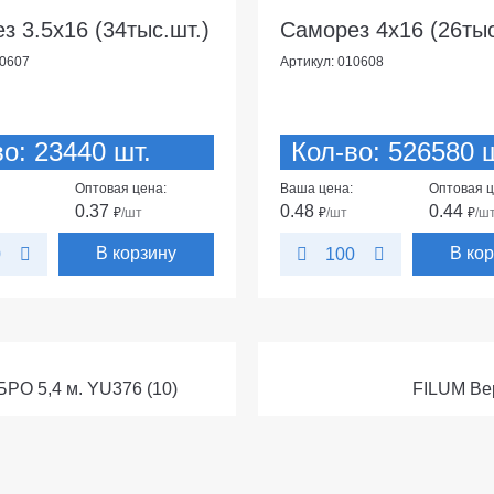
з 3.5х16 (34тыс.шт.)
Саморез 4х16 (26тыс
10607
Артикул: 010608
о: 23440 шт.
Кол-во: 526580 ш
Оптовая цена:
Ваша цена:
Оптовая ц
0.37
0.48
0.44
₽
/шт
₽
/шт
₽
/ш
В корзину
В ко
0
100
РО 5,4 м. YU376 (10)
FILUM Вер