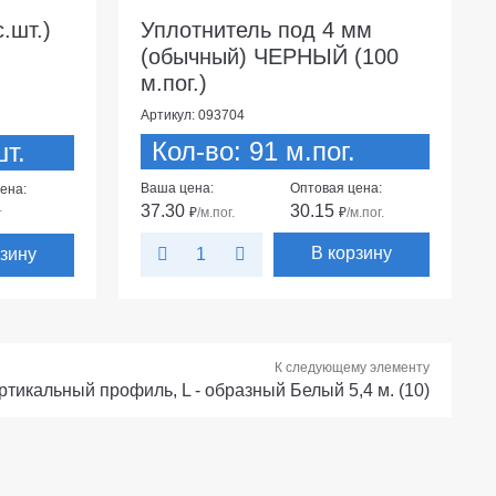
.шт.)
Уплотнитель под 4 мм
(обычный) ЧЕРНЫЙ (100
м.пог.)
Артикул: 093704
Кол-во: 91 м.пог.
т.
Ваша цена:
Оптовая цена:
ена:
37.30
30.15
₽
/м.пог.
₽
/м.пог.
т
В корзину
рзину
К следующему элементу
тикальный профиль, L - образный Белый 5,4 м. (10)