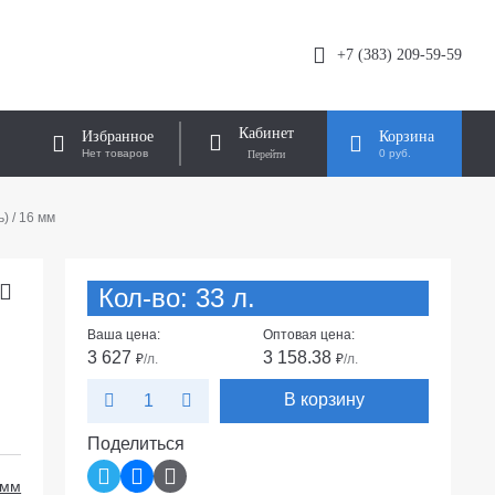
+7 (383) 209-59-59
Кабинет
Избранное
Корзина
Нет товаров
0 руб.
) / 16 мм
Кол-во: 33 л.
Ваша цена:
Оптовая цена:
3 627
3 158.38
₽
/л.
₽
/л.
В корзину
Поделиться
 мм