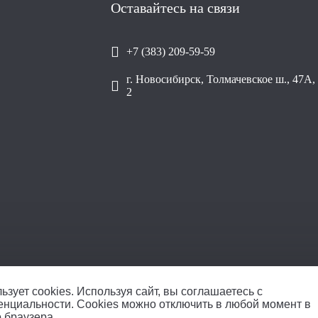
Оставайтесь на связи
+7 (383) 209-59-59
г. Новосибирск, Толмачевское ш., 47А, 
2
ООО «Уралп
ьзует cookies.
Используя сайт, вы соглашаетесь с
енциальности
. Cookies можно отключить в любой момент в
о браузера