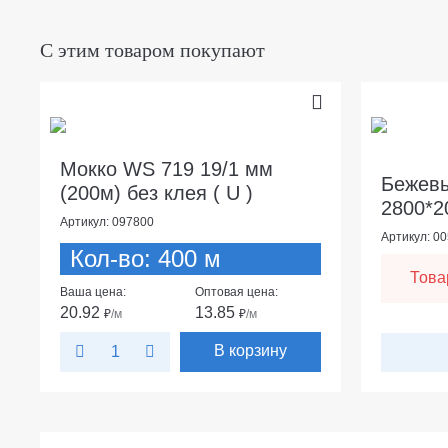
С этим товаром покупают
Мокко WS 719 19/1 мм
Бежев
(200м) без клея ( U )
2800*2
Артикул: 097800
Артикул: 0
Кол-во: 400 м
Това
Ваша цена:
Оптовая цена:
20.92
13.85
₽
/м
₽
/м
В корзину