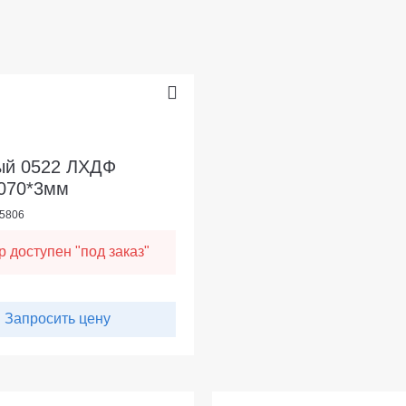
ый 0522 ЛХДФ
070*3мм
05806
р доступен "под заказ"
Запросить цену