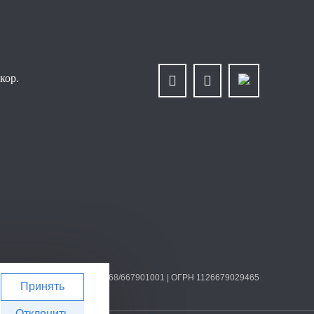
кор.
лит» | ИНН/КПП 6679025768/667901001 | ОГРН 1126679029465
Принять
Отклонить