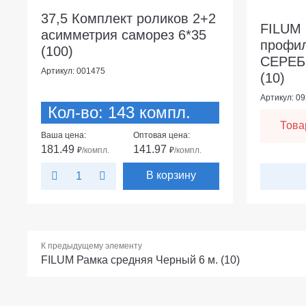
37,5 Комплект роликов 2+2
FILUM 
асимметрия саморез 6*35
профил
(100)
СЕРЕБР
Артикул: 001475
(10)
Артикул: 0
Кол-во: 143 компл.
Това
Ваша цена:
Оптовая цена:
181.49
141.97
₽
/компл.
₽
/компл.
В корзину
К предыдущему элементу
FILUM Рамка средняя Черный 6 м. (10)