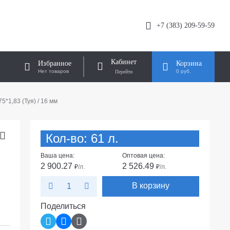
+7 (383) 209-59-59
Кабинет
Избранное
Корзина
Нет товаров
0 руб.
*1,83 (Туя) / 16 мм
Кол-во: 61 л.
Ваша цена:
Оптовая цена:
2 900.27
2 526.49
₽
/л.
₽
/л.
В корзину
Поделиться