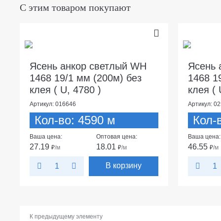
С этим товаром покупают
Ясень анкор светлый WH
Ясень 
1468 19/1 мм (200м) без
1468 1
клея ( U, 4780 )
клея ( 
Артикул: 016646
Артикул: 0
Кол-во: 4590 м
Кол-
Ваша цена:
Оптовая цена:
Ваша цена:
27.19
18.01
46.55
₽
/м
₽
/м
₽
/м
В корзину
К предыдущему элементу