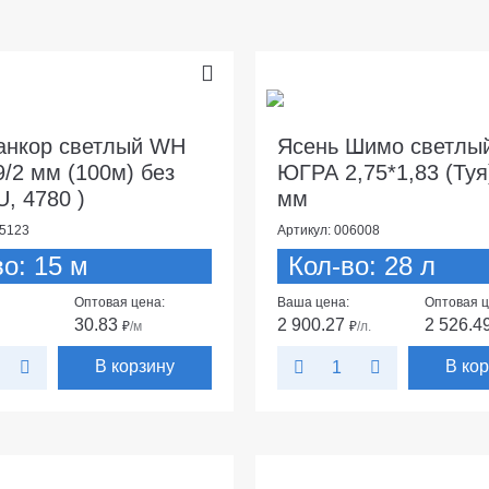
анкор светлый WH
Ясень Шимо светлый
9/2 мм (100м) без
ЮГРА 2,75*1,83 (Туя)
U, 4780 )
мм
25123
Артикул: 006008
во: 15 м
Кол-во: 28 л
Оптовая цена:
Ваша цена:
Оптовая ц
30.83
2 900.27
2 526.4
₽
/м
₽
/л.
В корзину
В ко