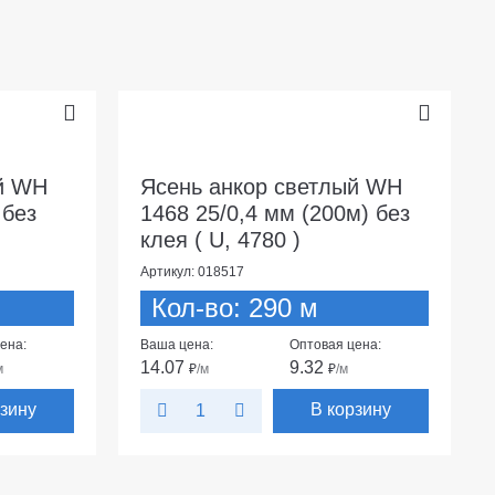
й WH
Ясень анкор светлый WH
 без
1468 25/0,4 мм (200м) без
клея ( U, 4780 )
Артикул: 018517
Кол-во: 290 м
ена:
Ваша цена:
Оптовая цена:
14.07
9.32
м
₽
/м
₽
/м
рзину
В корзину