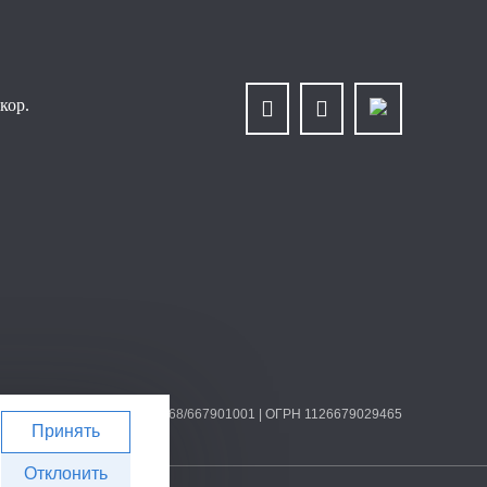
кор.
лит» | ИНН/КПП 6679025768/667901001 | ОГРН 1126679029465
Принять
Отклонить