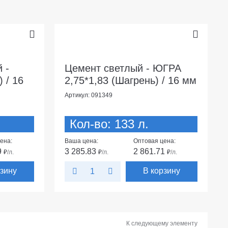
 -
Цемент светлый - ЮГРА
 / 16
2,75*1,83 (Шагрень) / 16 мм
Артикул: 091349
Кол-во: 133 л.
ена:
Ваша цена:
Оптовая цена:
9
3 285.83
2 861.71
₽
/л.
₽
/л.
₽
/л.
рзину
В корзину
К следующему элементу