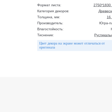
Формат листа:
2750*1830
Категория декоров:
Древес
Толщина, мм:
16
Производитель:
Югра-п
Влагостойкость:
Тиснение:
Рустикаль
Цвет декора на экране может отличаться от
оригинала