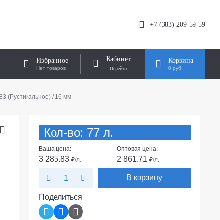
+7 (383) 209-59-59
Кабинет
Избранное
Корзина
Нет товаров
0 руб.
3 (Рустикальное) / 16 мм
Кол-во: 77 л.
Ваша цена:
Оптовая цена:
3 285.83
2 861.71
₽
/л.
₽
/л.
В корзину
Поделиться