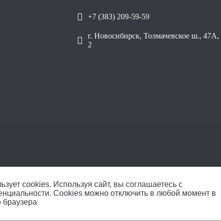
+7 (383) 209-59-59
г. Новосибирск, Толмачевское ш., 47А, 
2
ООО «Уралп
ьзует cookies.
Используя сайт, вы соглашаетесь с
енциальности
. Cookies можно отключить в любой момент в
о браузера