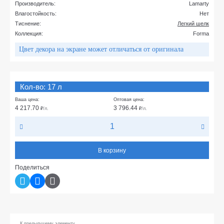
Производитель:
Lamarty
Влагостойкость:
Нет
Тиснение:
Легкий шелк
Коллекция:
Forma
Цвет декора на экране может отличаться от оригинала
Кол-во: 17 л
Ваша цена:
Оптовая цена:
4 217.70
3 796.44
₽
/л.
₽
/л.
В корзину
Поделиться
К предыдущему элементу