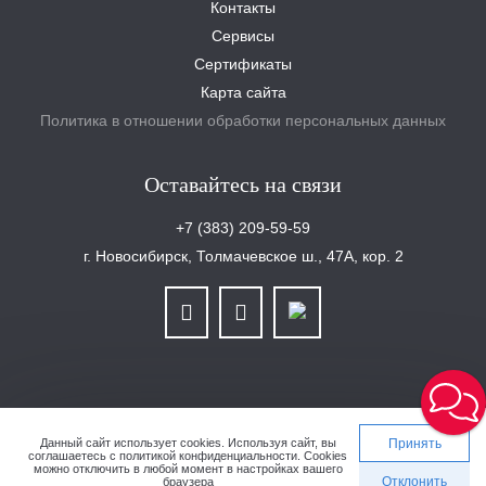
Контакты
Сервисы
Сертификаты
Карта сайта
Политика в отношении обработки персональных данных
Оставайтесь на связи
+7 (383) 209-59-59
г. Новосибирск, Толмачевское ш., 47А, кор. 2
ООО «Уралплит» | ИНН/КПП 6679025768/667901001 | ОГРН 1126679029465
Данный сайт использует cookies.
Используя сайт, вы
Принять
соглашаетесь с
политикой конфиденциальности
. Cookies
можно отключить в любой момент в настройках вашего
Сделано в студии 4eo.ru
Отклонить
браузера