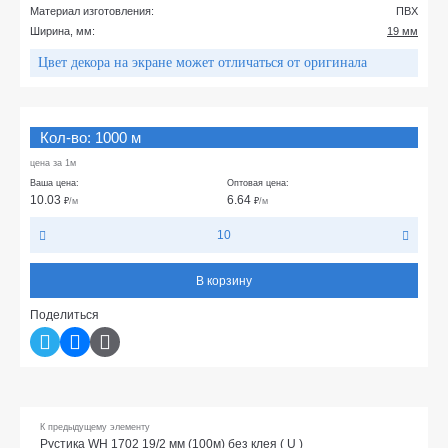
Материал изготовления:
ПВХ
Ширина, мм:
19 мм
Цвет декора на экране может отличаться от оригинала
Кол-во: 1000 м
цена за 1м
Ваша цена:
Оптовая цена:
10.03
6.64
₽
/м
₽
/м
10
В корзину
Поделиться
К предыдущему элементу
Рустика WH 1702 19/2 мм (100м) без клея ( U )