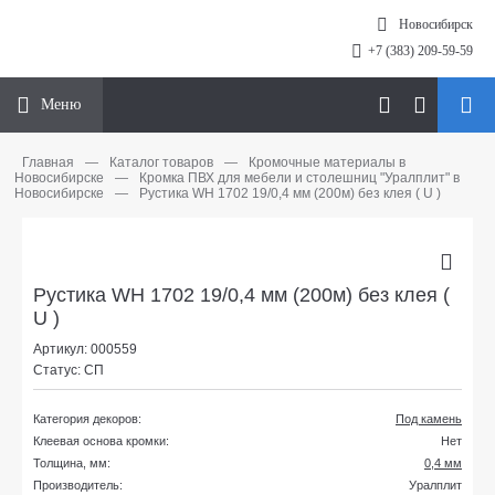
Новосибирск
+7 (383) 209-59-59
Меню
Главная
—
Каталог товаров
—
Кромочные материалы в
Новосибирске
—
Кромка ПВХ для мебели и столешниц "Уралплит" в
Новосибирске
—
Рустика WH 1702 19/0,4 мм (200м) без клея ( U )
Рустика WH 1702 19/0,4 мм (200м) без клея (
U )
Артикул: 000559
Статус: СП
Категория декоров:
Под камень
Клеевая основа кромки:
Нет
Толщина, мм:
0,4 мм
Производитель:
Уралплит