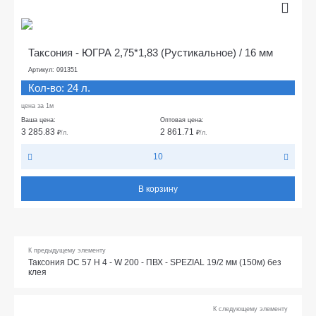
Таксония - ЮГРА 2,75*1,83 (Рустикальное) / 16 мм
Артикул: 091351
Кол-во: 24 л.
цена за 1м
Ваша цена:
Оптовая цена:
3 285.83
2 861.71
₽
/л.
₽
/л.
10
В корзину
К предыдущему элементу
Таксония DC 57 H 4 - W 200 - ПВХ - SPEZIAL 19/2 мм (150м) без
клея
К следующему элементу