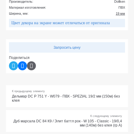
Производитель:
Dollken
Материал изготовления:
ПВХ
Ширина, мм:
19 мм
Цвет декора на экране может отличаться от оригинала
Запросить цену
Поделиться
К предыдущему элементу
Дельмар DC P 751 Y - W079 - ПВХ - SPEZIAL 19/2 мм (150м) без
клея
К следующему элементу
Дуб марсала DC 84 К9 / Элит баттл рок - W 105 - Classic - 19/0,4
мм (140м) без клея (гр А)