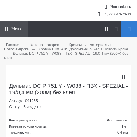
Новосибирск
+7 (383) 209-59-59
Меню
Главная
—
Каталог товаров
—
Кромочные материалы в
Новосибирске
—
Кромка ПВХ, ABS Доллькен/Dollken в Новосибирске
—
Дельмар DC P 751 Y - W088 - ПВХ - SPEZIAL - 19/0,4 мм (200м) без
клея
Дельмар DC P 751 Y - W088 - ПВХ - SPEZIAL -
19/0,4 мм (200м) без клея
Артикул: 091255
Статус: Выводится
Категория декоров:
Фантазийные
Клеевая основа кромки:
Нет
Толщина, мм:
0,4 мм